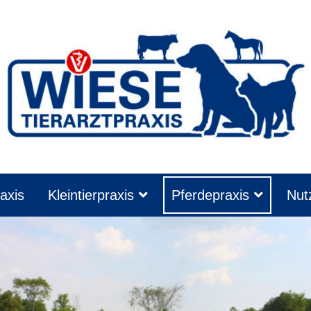
axis
Kleintierpraxis
Pferdepraxis
Nutz