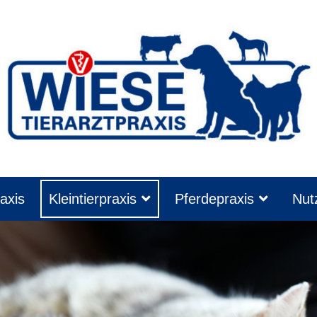
axis
Kleintierpraxis
Pferdepraxis
Nutz