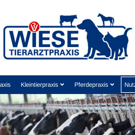
axis
Kleintierpraxis
Pferdepraxis
Nutz